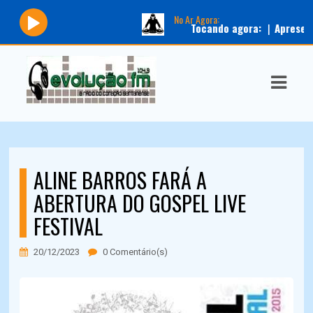
No Ar Agora:
Tocando agora:
|
Apresentador
ASTS
IAS
IA
DOS
ALINE BARROS FARÁ A
RAMAÇÃO
ABERTURA DO GOSPEL LIVE
TOS
FESTIVAL
E
20/12/2023
0 Comentário(s)
E
ATO