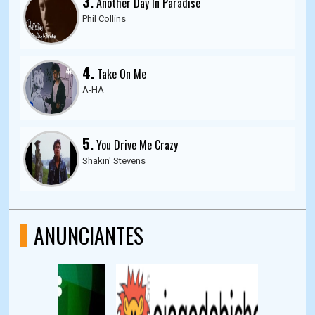
3.
Another Day In Paradise
Phil Collins
4.
Take On Me
A-HA
5.
You Drive Me Crazy
Shakin' Stevens
ANUNCIANTES