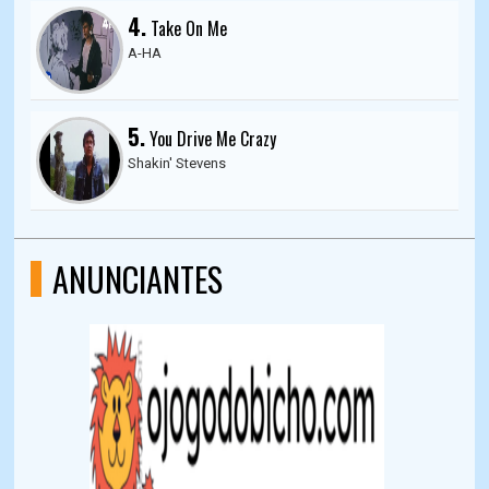
4.
Take On Me
A-HA
5.
You Drive Me Crazy
Shakin' Stevens
ANUNCIANTES