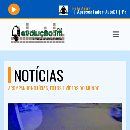
No Ar Agora:
Tocando agora:
|
Apresentador:
AutoDJ |
Programa:
Pilot
ASTS
IAS
IA
DOS
NOTÍCIAS
RAMAÇÃO
TOS
ACOMPANHE NOTÍCIAS, FOTOS E VÍDEOS DO MUNDO
E
E
ATO